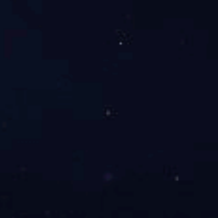
促进了企业业务的发展。
安全雷达，强防御可感知。