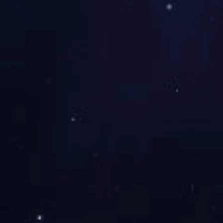
随着数字化转型和统一化
更安全的无线连接一切；