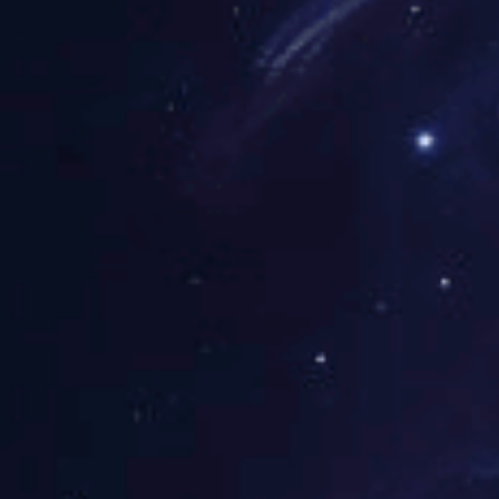
新ICT解决方案服务商
NEW ICT SOLUTION SERVICE PROVIDER
关于我们
米兰官方网站-米兰(中国) （以下简称米兰官方网站-米兰(
经验，以客户需求为导向，用优质产品、专业技术和完善服务
挥竞争优势。腾展信息已成为业内值得信赖的商业合作伙伴、
米兰官方网站-米兰(中国) 自成立以来不断优化先进的服务
理、H3C金牌代理、信锐金牌经销商、华为认证经销商、维谛