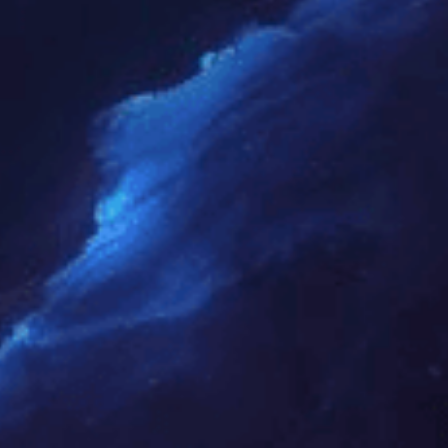
中心，服务只有起点，满意没有终点”为企业使命，依托多年的行业
帮助客户降低运营成本，提高生产效率，快速应对市场变化，发
来保持着与众多业界领先IT厂商紧密合作，先后成为绿盟金牌代