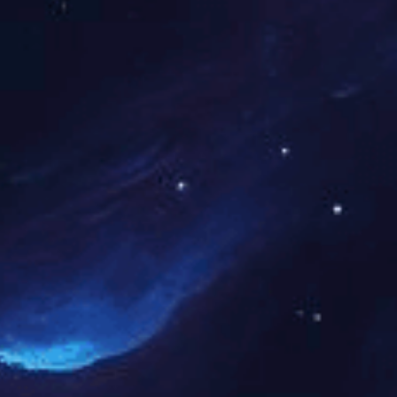
查看详情 +
2013
公司成立于2013年
10
10年服务经验
100
合作客户100+
100
现有员工100+
荣誉资质