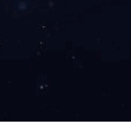
企业价值观
以人为本——责任、合作、共享、感恩。
合作品牌
米兰官方网站-米兰(中国) ，新ICT解决方案服务商！他们都选
择了我们！