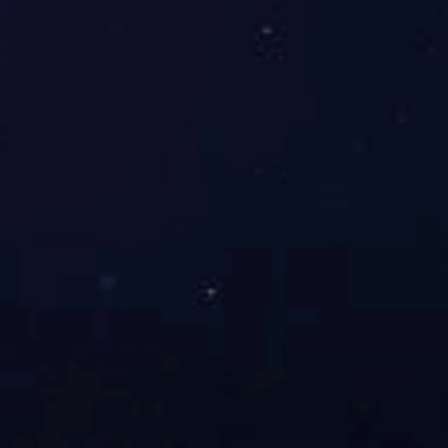
米兰官方网站
专心、专注、专业，超越自我，共赢未来
企业精神
争分夺秒、拼搏、攀登、超越
企业使命
以客户为中心，服务只有起点，满意没有终点！
企业责任
构建一个和谐团体，实现价值的平台。