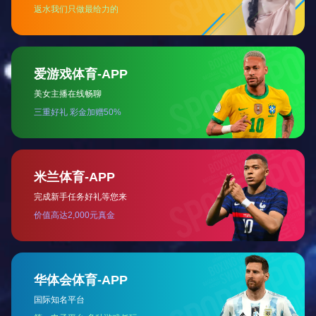

公司简介
米兰官方网站-米兰(中国) （以下简称米兰官方网站-米兰
(中国) ）成立于2013年，总部在广州，公司一直坚持“以客户
为中心，服务只有起点，满意没有终点”为企业使命，依托多
年的行业经验，以客户需求为导向，用优质产品、专业技术和
完善服务为依托，为客户提供专业的、前瞻性的新IT信息技术
解决方案，帮助客户降低运营成本，提高生产效率，快速应对
市场变化，发挥竞争优势。腾展信息已成为业内值得信赖的商
业合作伙伴、华南地区最优秀的以客户体验为中心的智能服务
商之一。