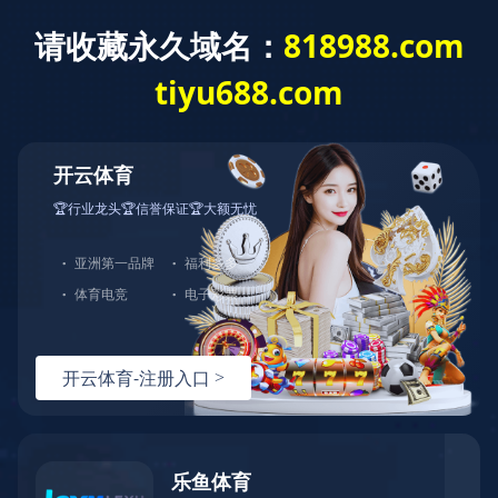
米兰官方网站
米兰官方网站-米兰(中国)
解决方案

解决方案
进一步了解

弱电系统建设及智能化系统
信息安全整体解决方案
安全云解决方案